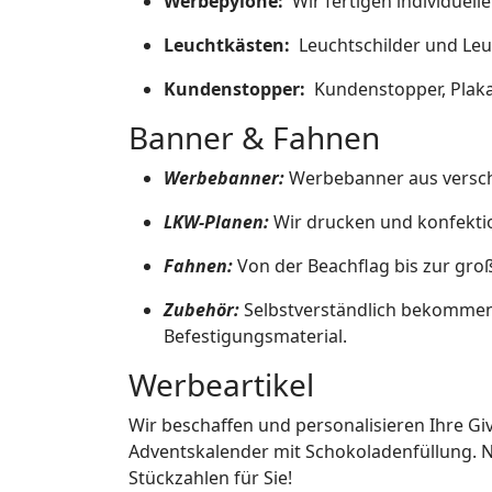
Werbepylone:
Wir fertigen individuell
Leuchtkästen:
Leuchtschilder und Leu
Kundenstopper:
Kundenstopper, Plakat
Banner & Fahnen
Werbebanner:
Werbebanner aus verschi
LKW-Planen:
Wir drucken und konfekti
Fahnen:
Von der Beachflag bis zur gro
Zubehör:
Selbstverständlich bekommen
Befestigungsmaterial.
Werbeartikel
Wir beschaffen und personalisieren Ihre Giv
Adventskalender mit Schokoladenfüllung. Nat
Stückzahlen für Sie!