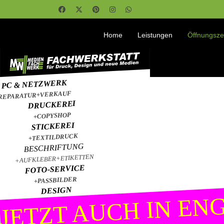
Home
Leistungen
Öffnungsze
PC & NETZWERK
REPARATUR+VERKAUF
DRUCKEREI
+COPYSHOP
STICKEREI
+TEXTILDRUCK
BESCHRIFTUNG
+AUFKLEBER+ETIKETTEN
FOTO-SERVICE
+PASSBILDER
DESIGN
JETZT AUCH IN ENG
GRAFIK+WEB