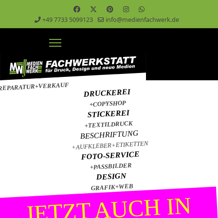
+49 7733 5099123
info@medienfachwerk.de
PC & NETZWERK
REPARATUR+VERKAUF
DRUCKEREI
+COPYSHOP
STICKEREI
+TEXTILDRUCK
BESCHRIFTUNG
+AUFKLEBER+ETIKETTEN
FOTO-SERVICE
+PASSBILDER
DESIGN
GRAFIK+WEB
JETZT AUCH IN