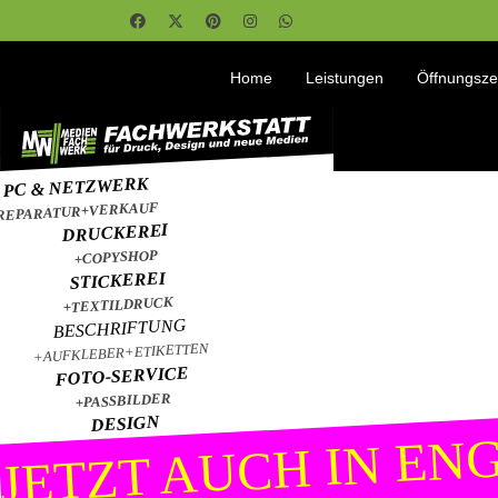
Home
Leistungen
Öffnungsze
PC & NETZWERK
REPARATUR+VERKAUF
DRUCKEREI
+COPYSHOP
STICKEREI
+TEXTILDRUCK
BESCHRIFTUNG
+AUFKLEBER+ETIKETTEN
FOTO-SERVICE
+PASSBILDER
DESIGN
JETZT AUCH IN ENG
GRAFIK+WEB