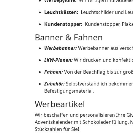
Werbepylone:
Wir fertigen individuell
Leuchtkästen:
Leuchtschilder und Leu
Kundenstopper:
Kundenstopper, Plakat
Banner & Fahnen
Werbebanner:
Werbebanner aus verschi
LKW-Planen:
Wir drucken und konfekti
Fahnen:
Von der Beachflag bis zur gro
Zubehör:
Selbstverständlich bekommen
Befestigungsmaterial.
Werbeartikel
Wir beschaffen und personalisieren Ihre Giv
Adventskalender mit Schokoladenfüllung. Nat
Stückzahlen für Sie!